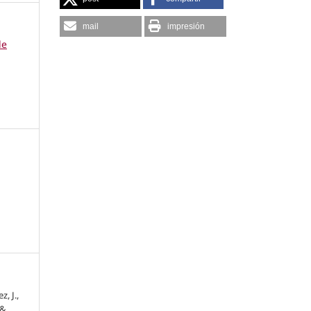
mail
impresión
de
, J.,
 &