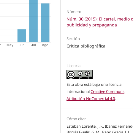
Número
Núm. 30 (2015): El cartel, medio 
publicidad y propaganda
Sección
Crítica bibliográfica
Licencia
Esta obra está bajo una licencia
internacional
Creative Commons
Atribución-NoComercial 4.0
.
Cómo citar
Esteban Lorente, J. F., Ibáñez Fernández
Borrás Gualis, G. M., Pano Gracia, J. L.,