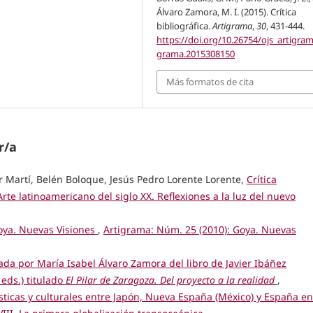
Álvaro Zamora, M. I. (2015). Crítica
bibliográfica.
Artigrama
,
30
, 431-444.
https://doi.org/10.26754/ojs_artigram
grama.2015308150
Más formatos de cita
r/a
r Martí, Belén Boloque, Jesús Pedro Lorente Lorente,
Crítica
rte latinoamericano del siglo XX. Reflexiones a la luz del nuevo
oya. Nuevas Visiones
,
Artigrama: Núm. 25 (2010): Goya. Nuevas
ada por María Isabel Álvaro Zamora del libro de Javier Ibáñez
eds.) titulado
El Pilar de Zaragoza. Del proyecto a la realidad
,
sticas y culturales entre Japón, Nueva España (México) y España en