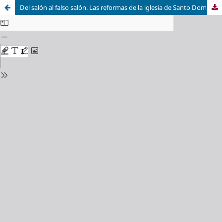
Del salón al falso salón. Las reformas de la iglesia de Santo Domingo de Silos de Daroca (Zaragoza) durante la Edad Moderna