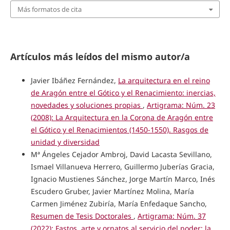
Más formatos de cita
Artículos más leídos del mismo autor/a
Javier Ibáñez Fernández,
La arquitectura en el reino
de Aragón entre el Gótico y el Renacimiento: inercias,
novedades y soluciones propias
,
Artigrama: Núm. 23
(2008): La Arquitectura en la Corona de Aragón entre
el Gótico y el Renacimientos (1450-1550). Rasgos de
unidad y diversidad
Mª Ángeles Cejador Ambroj, David Lacasta Sevillano,
Ismael Villanueva Herrero, Guillermo Juberías Gracia,
Ignacio Mustienes Sánchez, Jorge Martín Marco, Inés
Escudero Gruber, Javier Martínez Molina, María
Carmen Jiménez Zubiría, María Enfedaque Sancho,
Resumen de Tesis Doctorales
,
Artigrama: Núm. 37
(2022): Fastos, arte y ornatos al servicio del poder: la