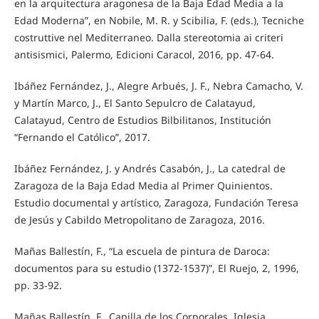
en la arquitectura aragonesa de la Baja Edad Media a la
Edad Moderna”, en Nobile, M. R. y Scibilia, F. (eds.), Tecniche
costruttive nel Mediterraneo. Dalla stereotomia ai criteri
antisismici, Palermo, Edicioni Caracol, 2016, pp. 47-64.
Ibáñez Fernández, J., Alegre Arbués, J. F., Nebra Camacho, V.
y Martín Marco, J., El Santo Sepulcro de Calatayud,
Calatayud, Centro de Estudios Bilbilitanos, Institución
“Fernando el Católico”, 2017.
Ibáñez Fernández, J. y Andrés Casabón, J., La catedral de
Zaragoza de la Baja Edad Media al Primer Quinientos.
Estudio documental y artístico, Zaragoza, Fundación Teresa
de Jesús y Cabildo Metropolitano de Zaragoza, 2016.
Mañas Ballestín, F., “La escuela de pintura de Daroca:
documentos para su estudio (1372-1537)”, El Ruejo, 2, 1996,
pp. 33-92.
Mañas Ballestín, F., Capilla de los Corporales. Iglesia