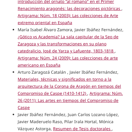
introducción del ornato "al romano" en el Primer
Renacimiento aragonés: las decoraciones pictóricas
,
Artigrama: Núm. 18 (2003): Las colecciones de Arte
extremo oriental en España
María Isabel Álvaro Zamora, Javier Ibáñez Fernández,
¿Gótico vs Academia? La sala capitular de la Seo de
Zaragoza y las transformaciones en su plano
catedralicio. José de Yarza y Lafuente, 1803-1818
,
Artigrama: Núm. 24 (2009): Las colecciones de arte
americano en España
Arturo Zaragozá Catalán , Javier Ibáñez Fernández,
Materiales, técnicas y significados en torno a la
arquitectura de la Corona de Aragón en tiempos del
Compromiso de Caspe (1410-1412)
,
Artigrama: Núm.
26 (2011): Las artes en tiempos del Compromiso de
Caspe
Javier Ibáñez Fernández, Juan Carlos Lozano López,
Javier Maderuelo Raso, Pilar Irala Hortal, Mónica
Vázquez Astorga,
Resumen de Tesis doctorales
,