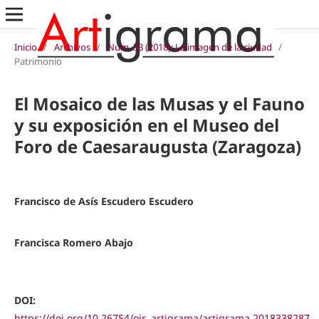
Inicio
/
Archivos
/
Núm. 33 (2018): La imagen de la ciudad
/
Patrimonio
El Mosaico de las Musas y el Fauno
y su exposición en el Museo del
Foro de Caesaraugusta (Zaragoza)
Francisco de Asís Escudero Escudero
Francisca Romero Abajo
DOI:
https://doi.org/10.26754/ojs_artigrama/artigrama.2018338287