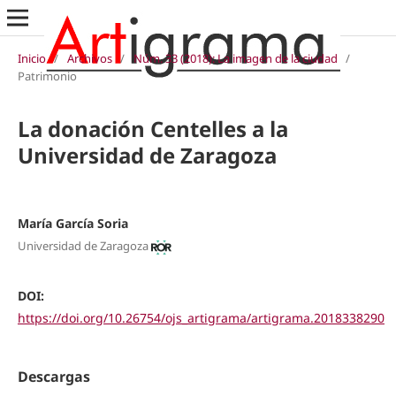
Inicio
/
Archivos
/
Núm. 33 (2018): La imagen de la ciudad
/
Patrimonio
La donación Centelles a la
Universidad de Zaragoza
María García Soria
Universidad de Zaragoza
DOI:
https://doi.org/10.26754/ojs_artigrama/artigrama.2018338290
Descargas