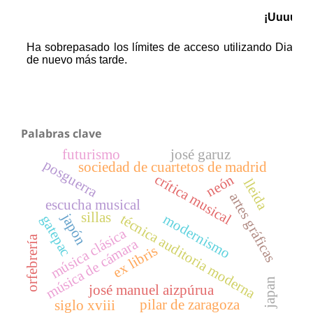
Palabras clave
futurismo
josé garuz
posguerra
sociedad de cuartetos de madrid
crítica musical
neón
lleida
artes gráficas
escucha musical
sillas
japón
modernismo
técnica auditoria moderna
gatepac
música clásica
orfebrería
música de cámara
ex libris
japan
josé manuel aizpúrua
pilar de zaragoza
siglo xviii