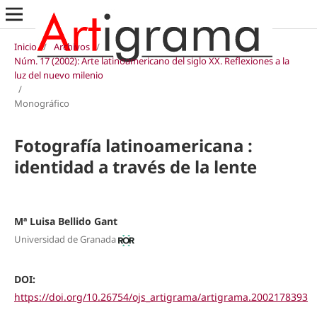
Inicio
/
Archivos
/
Núm. 17 (2002): Arte latinoamericano del siglo XX. Reflexiones a la
luz del nuevo milenio
/
Monográfico
Fotografía latinoamericana :
identidad a través de la lente
Mª Luisa Bellido Gant
Universidad de Granada
DOI:
https://doi.org/10.26754/ojs_artigrama/artigrama.2002178393