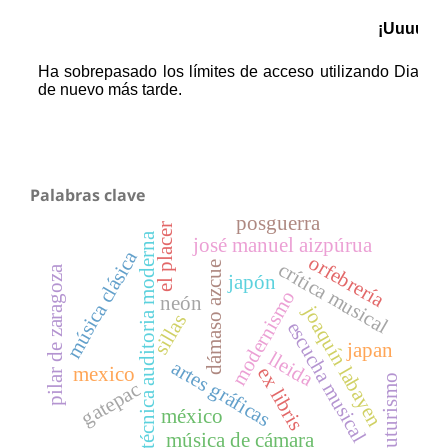
Palabras clave
posguerra
el placer
técnica auditoria moderna
josé manuel aizpúrua
música clásica
orfebrería
crítica musical
dámaso azcue
pilar de zaragoza
japón
modernismo
neón
joaquín labayen
sillas
escucha musical
japan
lleida
artes gráficas
ex libris
mexico
futurismo
gatepac
méxico
música de cámara