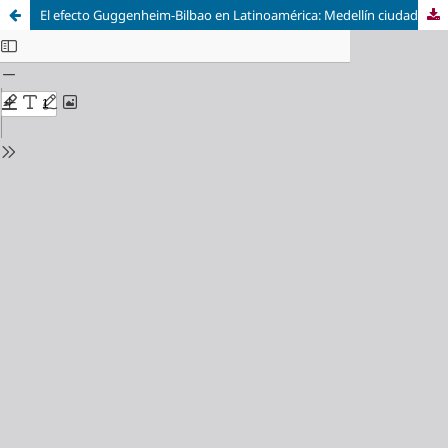
El efecto Guggenheim-Bilbao en Latinoamérica: Medellín ciudad Botero. Un proyecto cultural para la paz