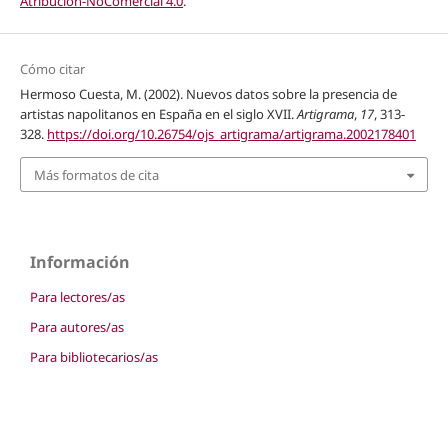
Atribución-NoComercial 4.0
.
Cómo citar
Hermoso Cuesta, M. (2002). Nuevos datos sobre la presencia de
artistas napolitanos en España en el siglo XVII.
Artigrama
,
17
, 313-
328.
https://doi.org/10.26754/ojs_artigrama/artigrama.2002178401
Más formatos de cita
Información
Para lectores/as
Para autores/as
Para bibliotecarios/as