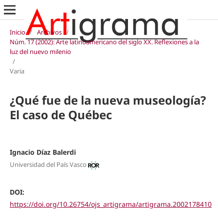
Inicio
/
Archivos
/
Núm. 17 (2002): Arte latinoamericano del siglo XX. Reflexiones a la
luz del nuevo milenio
/
Varia
¿Qué fue de la nueva museología?
El caso de Québec
Ignacio Díaz Balerdi
Universidad del País Vasco
DOI:
https://doi.org/10.26754/ojs_artigrama/artigrama.2002178410