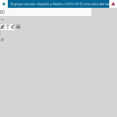
El grupo escolar «Gascón y Marín» (1915-1917): Una obra del neorrenacimiento aragonés realizada por el arquitecto José de Yarza y de Echenique (1876-1920)