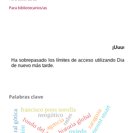
Para bibliotecarios/as
Palabras clave
mount stuart
francisco pons sorolla
zaragoza
neogótico
historia global
redes
agencia
oviedo