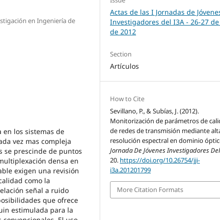
Actas de las I Jornadas de Jóvene
stigación en Ingeniería de
Investigadores del I3A - 26‐27 de
de 2012
Section
Artículos
How to Cite
Sevillano, P., & Subías, J. (2012).
Monitorización de parámetros de cal
de redes de transmisión mediante alt
 en los sistemas de
resolución espectral en dominio óptic
cada vez mas compleja
Jornada De Jóvenes Investigadores Del
s se prescinde de puntos
20.
https://doi.org/10.26754/jji-
multiplexación densa en
i3a.201201799
ble exigen una revisión
calidad como la
More Citation Formats
elación señal a ruido
posibilidades que ofrece
ouin estimulada para la
 convencionales. El uso