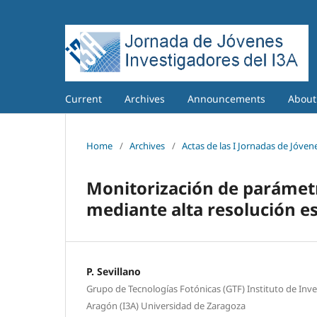
Current
Archives
Announcements
Abou
Home
/
Archives
/
Actas de las I Jornadas de Jóvene
Monitorización de parámetr
mediante alta resolución e
P. Sevillano
Grupo de Tecnologías Fotónicas (GTF) Instituto de Inve
Aragón (I3A) Universidad de Zaragoza