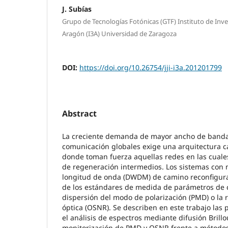
J. Subías
Grupo de Tecnologías Fotónicas (GTF) Instituto de Inve
Aragón (I3A) Universidad de Zaragoza
DOI:
https://doi.org/10.26754/jji-i3a.201201799
Abstract
La creciente demanda de mayor ancho de banda
comunicación globales exige una arquitectura 
donde toman fuerza aquellas redes en las cuale
de regeneración intermedios. Los sistemas con 
longitud de onda (DWDM) de camino reconfigura
de los estándares de medida de parámetros de 
dispersión del modo de polarización (PMD) o la r
óptica (OSNR). Se describen en este trabajo las 
el análisis de espectros mediante difusión Brill
monitorización de PMD y OSNR frente a métodos