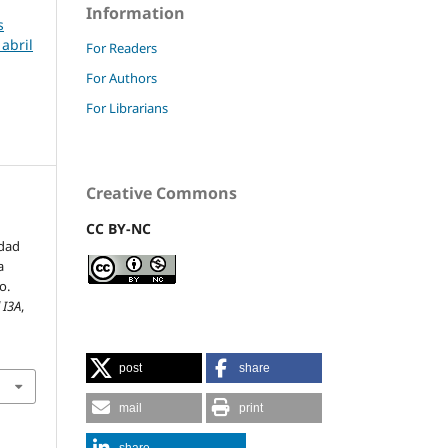
Information
s
 abril
For Readers
For Authors
For Librarians
Creative Commons
CC BY-NC
idad
a
o.
 I3A
,
post
share
mail
print
share