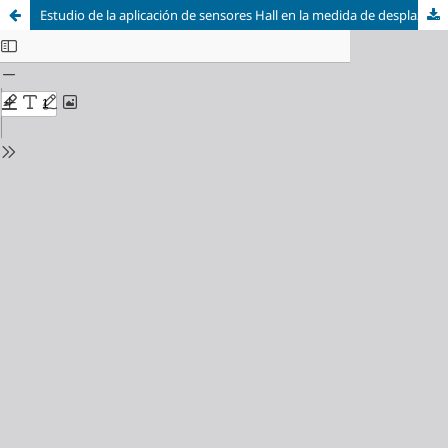
Estudio de la aplicación de sensores Hall en la medida de desplazamientos micrométricos en sistemas de baja tensión de alimentación