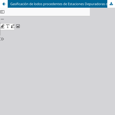
Gasificación de lodos procedentes de Estaciones Depuradoras de Aguas Residuales. Estudio del proceso para la limpieza y mejora de las propiedades del gas producto