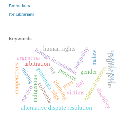
For Authors
For Librarians
Keywords
human rights
inequality
foreign investments
malawi
peace process
armed conflict
argentina
arbitration
cooperatives
bilateral treaties
lna
guatemala
mining
projects
gender
indigenous
planning
peru
djai
colombia
mexico
disability
sdgs
victims
alternative dispute resolution