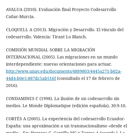
AVALUA (2010). Evaluación final Proyecto Codesarrollo
Cañar-Murcia.
CLOQUELL A (2013). Migración y Desarrollo. El vínculo del
codesarrollo. Valencia: Tirant Lo Blanch.
COMISIÓN MUNDIAL SOBRE LA MIGRACIÓN
INTERNACIONAL (2005). Las migraciones en un mundo
interdependiente: nuevas orientaciones para actuar.
http://www.unav.edu/documents/4889803/4445a271-b02a-
44d4-b0e5-887dc5ab516f
(consultado el 17 de febrero de
2016).
CONDAMINES C (1998). La ilusión de un codesarrollo sin
medios. Le Monde Diplomatique (edición española), 30:9-10.
CORTÉS A (2005). La experiencia del codesarrollo Ecuador-
España: una aproximación a un transnacionalismo «desde el
medio». En: Herrera G, Carrillo MC y Torres A (coords.). La