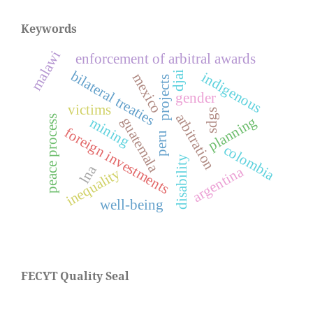
Keywords
malawi
enforcement of arbitral awards
bilateral treaties
indigenous
djai
mexico
projects
gender
victims
sdgs
arbitration
planning
peace process
guatemala
mining
foreign investments
peru
colombia
disability
lna
argentina
inequality
well-being
FECYT Quality Seal