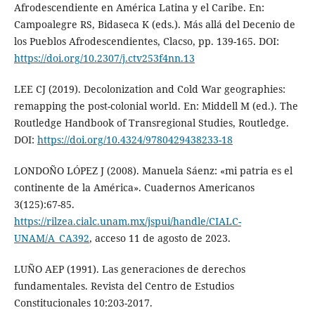
Afrodescendiente en América Latina y el Caribe. En:
Campoalegre RS, Bidaseca K (eds.). Más allá del Decenio de
los Pueblos Afrodescendientes, Clacso, pp. 139-165. DOI:
https://doi.org/10.2307/j.ctv253f4nn.13
LEE CJ (2019). Decolonization and Cold War geographies:
remapping the post-colonial world. En: Middell M (ed.). The
Routledge Handbook of Transregional Studies, Routledge.
DOI:
https://doi.org/10.4324/9780429438233-18
LONDOÑO LÓPEZ J (2008). Manuela Sáenz: «mi patria es el
continente de la América». Cuadernos Americanos
3(125):67-85.
https://rilzea.cialc.unam.mx/jspui/handle/CIALC-
UNAM/A_CA392
, acceso 11 de agosto de 2023.
LUÑO AEP (1991). Las generaciones de derechos
fundamentales. Revista del Centro de Estudios
Constitucionales 10:203-2017.