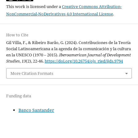
This work is licensed under a
Creative Commons Attribution-
NonCommercial-NoDerivatives 4.0 International License
.
How to Cite
Gil Villa, F., & Ribeiro Barão, G. (2024). Contribuciones de la Teoría
Social Latinoamericana a la agenda de la comunicación y la cultura
en la UNESCO (1970 – 2015).
Iberoamerican Journal of Development
Studies
,
13
(2), 22-46.
https://doi.org/10.26754/ojs_ried/ijds.9794
More Citation Formats
Funding data
Banco Santander