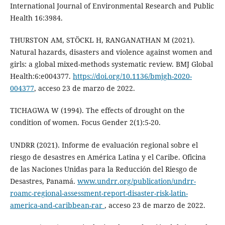
International Journal of Environmental Research and Public
Health 16:3984.
THURSTON AM, STÖCKL H, RANGANATHAN M (2021).
Natural hazards, disasters and violence against women and
girls: a global mixed-methods systematic review. BMJ Global
Health:6:e004377.
https://doi.org/10.1136/bmjgh-2020-
004377
, acceso 23 de marzo de 2022.
TICHAGWA W (1994). The effects of drought on the
condition of women. Focus Gender 2(1):5-20.
UNDRR (2021). Informe de evaluación regional sobre el
riesgo de desastres en América Latina y el Caribe. Oficina
de las Naciones Unidas para la Reducción del Riesgo de
Desastres, Panamá.
www.undrr.org/publication/undrr-
roamc-regional-assessment-report-disaster-risk-latin-
america-and-caribbean-rar
, acceso 23 de marzo de 2022.