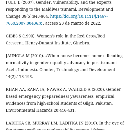
FULU E (2007). Gender, vulnerability, and the experts:
responding to the Maldives tsunami. Development and
Change 38(5):843-864.
https://doi.org/10.1111/j.1467-
7660.2007.00436.x
, acceso 23 de marzo de 2022.
GIBBS S (1990). Women’s role in the Red Cross/Red
Crescent. Henry-Dunant Institute, Ginebra.
JAUHOLA M (2010). «When house becomes home». Reading
normativity in gender equality advocacy in post-tsunami
Aceh, Indonesia. Gender, Technology and Development
14(2):173-195.
KHAN AA, RANA IA, NAWAZ A, WAHEED A (2020). Gender-
based emergency preparedness yawareness: empirical
evidences from high-school students of Gilgit, Pakistan.
Environmental Hazards 20:416-431.
LADITKA SB, MURRAY LM, LADITKA JN (2010). In the eye of
the storm: resilience yvulnerability among African