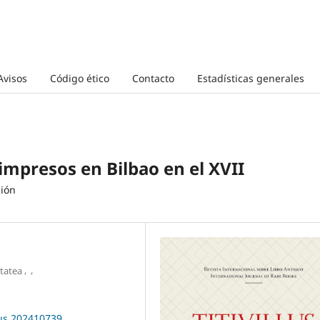
Avisos
Código ético
Contacto
Estadísticas generales
impresos en Bilbao en el XVII
ción
,
,
itatea
llus.202410739