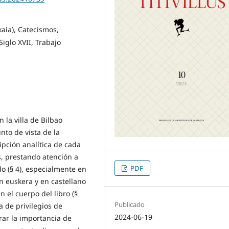
kaia), Catecismos,
iglo XVII, Trabajo
 la villa de Bilbao
unto de vista de la
ipción analítica de cada
s, prestando atención a
PDF
o (§ 4), especialmente en
en euskera y en castellano
n el cuerpo del libro (§
Publicado
ta de privilegios de
2024-06-19
rar la importancia de