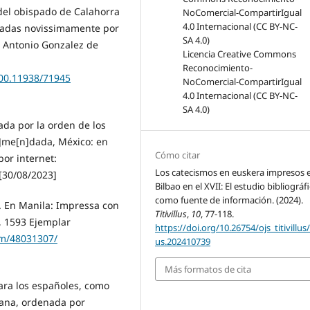
del obispado de Calahorra
tadas novissimamente por
, Antonio Gonzalez de
Licencia Creative Commons
Reconocimiento-
.500.11938/71945
NoComercial-CompartirIgual
4.0 Internacional (CC BY-NC-
SA 4.0)
ada por la orden de los
]me[n]dada, México: en
Cómo citar
por internet:
Los catecismos en euskera impresos 
[30/08/2023]
Bilbao en el XVII: El estudio bibliográf
como fuente de información. (2024).
. En Manila: Impressa con
Titivillus
,
10
, 77-118.
o, 1593 Ejemplar
https://doi.org/10.26754/ojs_titivillus/t
em/48031307/
us.202410739
Más formatos de cita
para los españoles, como
lana, ordenada por