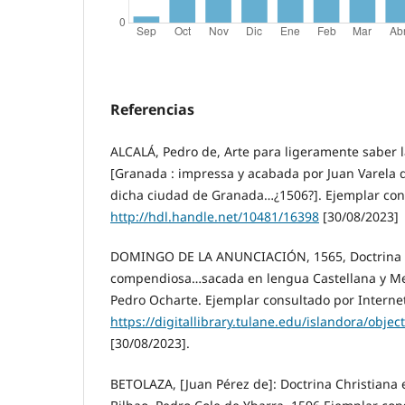
Referencias
ALCALÁ, Pedro de, Arte para ligeramente saber 
[Granada : impressa y acabada por Juan Varela d
dicha ciudad de Granada…¿1506?]. Ejemplar cons
http://hdl.handle.net/10481/16398
[30/08/2023]
DOMINGO DE LA ANUNCIACIÓN, 1565, Doctrina X
compendiosa…sacada en lengua Castellana y Me
Pedro Ocharte. Ejemplar consultado por Interne
https://digitallibrary.tulane.edu/islandora/obj
[30/08/2023].
BETOLAZA, [Juan Pérez de]: Doctrina Christiana