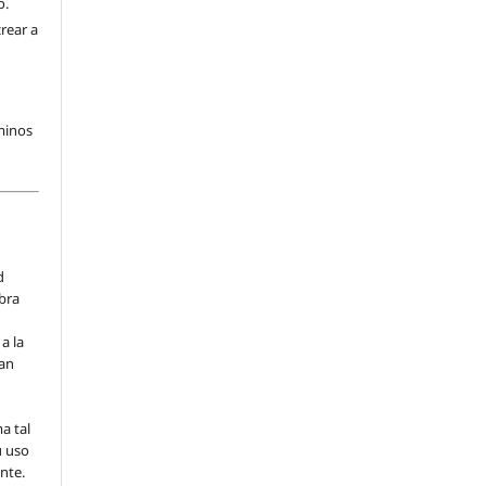
o.
rear a
rminos
d
obra
a la
han
a
a tal
u uso
ante.