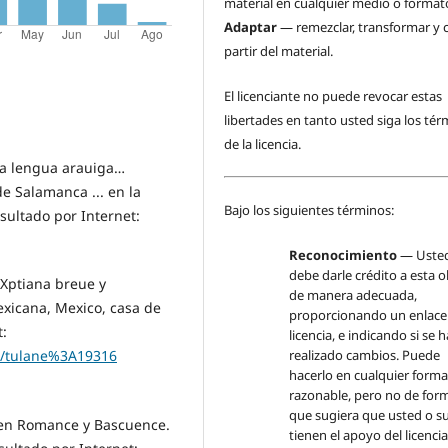
material en cualquier medio o format
Adaptar
— remezclar, transformar y c
partir del material.
El licenciante no puede revocar estas
libertades en tanto usted siga los té
de la licencia.
la lengua arauiga…
e Salamanca ... en la
Bajo los siguientes términos:
ultado por Internet:
Reconocimiento
— Uste
debe darle crédito a esta 
ptiana breue y
de manera adecuada,
xicana, Mexico, casa de
proporcionando un enlace 
t:
licencia, e indicando si se 
realizado cambios. Puede
ect/tulane%3A19316
hacerlo en cualquier form
razonable, pero no de form
que sugiera que usted o s
 en Romance y Bascuence.
tienen el apoyo del licenci