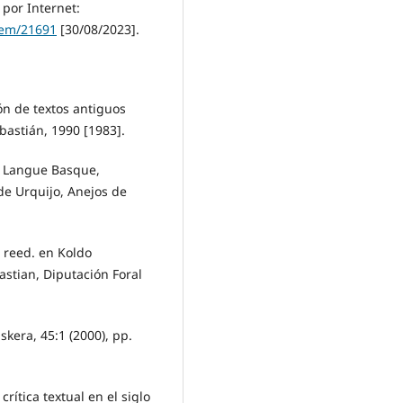
por Internet:
item/21691
[30/08/2023].
ón de textos antiguos
bastián, 1990 [1983].
la Langue Basque,
 de Urquijo, Anejos de
 reed. en Koldo
stian, Diputación Foral
skera, 45:1 (2000), pp.
rítica textual en el siglo