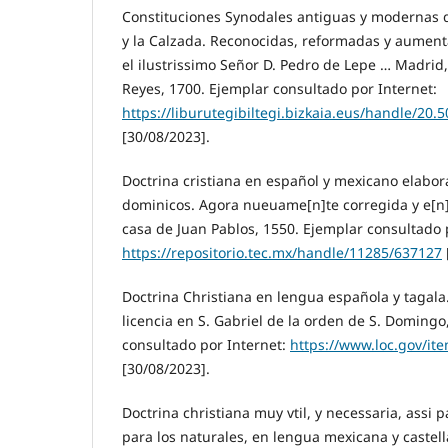
Constituciones Synodales antiguas y modernas 
y la Calzada. Reconocidas, reformadas y aumen
el ilustrissimo Señor D. Pedro de Lepe … Madrid
Reyes, 1700. Ejemplar consultado por Internet:
https://liburutegibiltegi.bizkaia.eus/handle/20
[30/08/2023].
Doctrina cristiana en español y mexicano elabor
dominicos. Agora nueuame[n]te corregida y e[n
casa de Juan Pablos, 1550. Ejemplar consultado 
https://repositorio.tec.mx/handle/11285/637127
Doctrina Christiana en lengua española y tagala
licencia en S. Gabriel de la orden de S. Doming
consultado por Internet:
https://www.loc.gov/it
[30/08/2023].
Doctrina christiana muy vtil, y necessaria, assi 
para los naturales, en lengua mexicana y castel