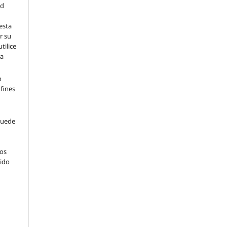
ed
esta
r su
tilice
ra
o
 fines
puede
ros
tido