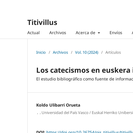
Titivillus
Actual
Archivos
Acerca de
Envíos
Inicio
/
Archivos
/
Vol. 10 (2024)
/
Artículos
Los catecismos en euskera 
El estudio bibliográfico como fuente de informa
Koldo Ulibarri Orueta
,
,
Universidad del País Vasco / Euskal Herriko Unibers
DOI:
https://doi.org/10.26754/ojs_titivillus/titivi