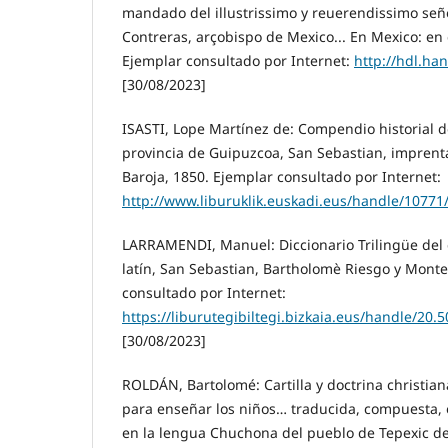
mandado del illustrissimo y reuerendissimo se
Contreras, arçobispo de Mexico... En Mexico: en 
Ejemplar consultado por Internet:
http://hdl.ha
[30/08/2023]
ISASTI, Lope Martínez de: Compendio historial de
provincia de Guipuzcoa, San Sebastian, impren
Baroja, 1850. Ejemplar consultado por Internet:
http://www.liburuklik.euskadi.eus/handle/10771
LARRAMENDI, Manuel: Diccionario Trilingüe del 
latín, San Sebastian, Bartholomè Riesgo y Monte
consultado por Internet:
https://liburutegibiltegi.bizkaia.eus/handle/20
[30/08/2023]
ROLDÁN, Bartolomé: Cartilla y doctrina christia
para enseñar los niños… traducida, compuesta
en la lengua Chuchona del pueblo de Tepexic d