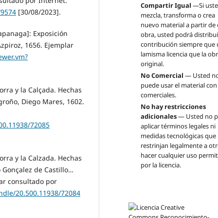
sultado por Internet:
Compartir Igual
—Si ust
/9574
[30/08/2023].
mezcla, transforma o crea
nuevo material a partir de 
apanaga]: Exposición
obra, usted podrá distribui
contribución siempre que u
Azpiroz, 1656. Ejemplar
lamisma licencia que la ob
iewer.vm?
original.
No Comercial
— Usted n
puede usar el material con
orra y la Calçada. Hechas
comerciales.
roño, Diego Mares, 1602.
No hay restricciones
adicionales
— Usted no 
.500.11938/72085
aplicar términos legales ni
medidas tecnológicas que
restrinjan legalmente a ot
hacer cualquier uso permi
orra y la Calzada. Hechas
por la licencia.
 Gonçalez de Castillo…
ar consultado por
handle/20.500.11938/72084