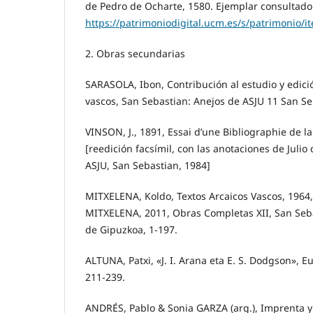
de Pedro de Ocharte, 1580. Ejemplar consultado 
https://patrimoniodigital.ucm.es/s/patrimonio/
2. Obras secundarias
SARASOLA, Ibon, Contribución al estudio y edici
vascos, San Sebastian: Anejos de ASJU 11 San Se
VINSON, J., 1891, Essai d’une Bibliographie de 
[reedición facsímil, con las anotaciones de Julio
ASJU, San Sebastian, 1984]
MITXELENA, Koldo, Textos Arcaicos Vascos, 1964,
MITXELENA, 2011, Obras Completas XII, San Seba
de Gipuzkoa, 1-197.
ALTUNA, Patxi, «J. I. Arana eta E. S. Dodgson», Eu
211-239.
ANDRÉS, Pablo & Sonia GARZA (arg.), Imprenta y c