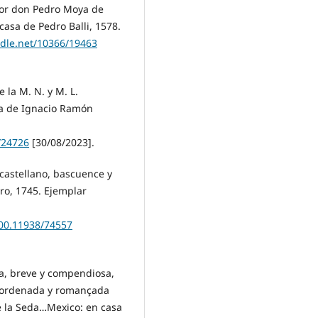
ñor don Pedro Moya de
casa de Pedro Balli, 1578.
ndle.net/10366/19463
 la M. N. y M. L.
ta de Ignacio Ramón
/24726
[30/08/2023].
castellano, bascuence y
ro, 1745. Ejemplar
.500.11938/74557
na, breve y compendiosa,
, ordenada y romançada
e la Seda…Mexico: en casa