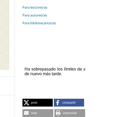
Para lectores/as
Para autores/as
Para bibliotecarios/as
post
compartir
mail
impresión