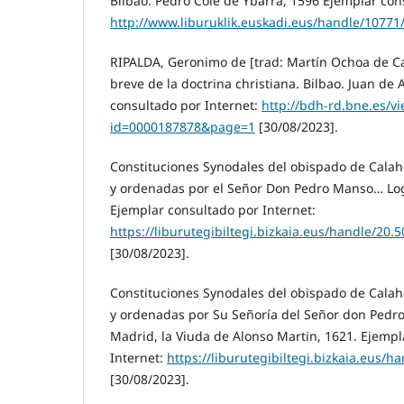
Bilbao. Pedro Cole de Ybarra, 1596 Ejemplar con
http://www.liburuklik.euskadi.eus/handle/10771
RIPALDA, Geronimo de [trad: Martín Ochoa de C
breve de la doctrina christiana. Bilbao. Juan de 
consultado por Internet:
http://bdh-rd.bne.es/v
id=0000187878&page=1
[30/08/2023].
Constituciones Synodales del obispado de Calah
y ordenadas por el Señor Don Pedro Manso… Log
Ejemplar consultado por Internet:
https://liburutegibiltegi.bizkaia.eus/handle/20
[30/08/2023].
Constituciones Synodales del obispado de Calah
y ordenadas por Su Señoría del Señor don Pedro
Madrid, la Viuda de Alonso Martin, 1621. Ejempl
Internet:
https://liburutegibiltegi.bizkaia.eus/
[30/08/2023].