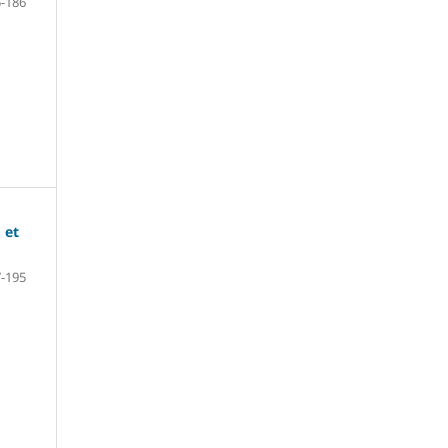
-186
 et
-195