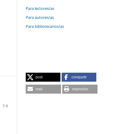
Para lectores/as
Para autores/as
Para bibliotecarios/as
post
compartir
mail
impresión
7-9