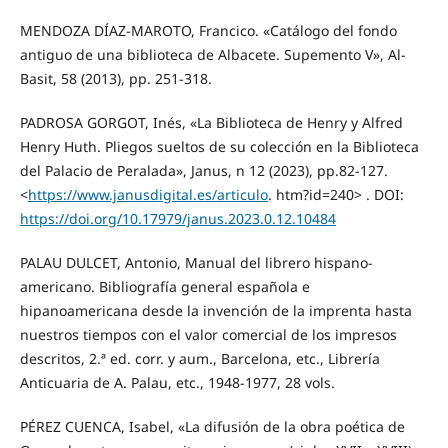
MENDOZA DÍAZ-MAROTO, Francico. «Catálogo del fondo
antiguo de una biblioteca de Albacete. Supemento V», Al-
Basit, 58 (2013), pp. 251-318.
PADROSA GORGOT, Inés, «La Biblioteca de Henry y Alfred
Henry Huth. Pliegos sueltos de su colección en la Biblioteca
del Palacio de Peralada», Janus, n 12 (2023), pp.82-127.
<
https://www.janusdigital.es/articulo
. htm?id=240> . DOI:
https://doi.org/10.17979/janus.2023.0.12.10484
PALAU DULCET, Antonio, Manual del librero hispano-
americano. Bibliografía general española e
hipanoamericana desde la invención de la imprenta hasta
nuestros tiempos con el valor comercial de los impresos
descritos, 2.ª ed. corr. y aum., Barcelona, etc., Librería
Anticuaria de A. Palau, etc., 1948-1977, 28 vols.
PÉREZ CUENCA, Isabel, «La difusión de la obra poética de