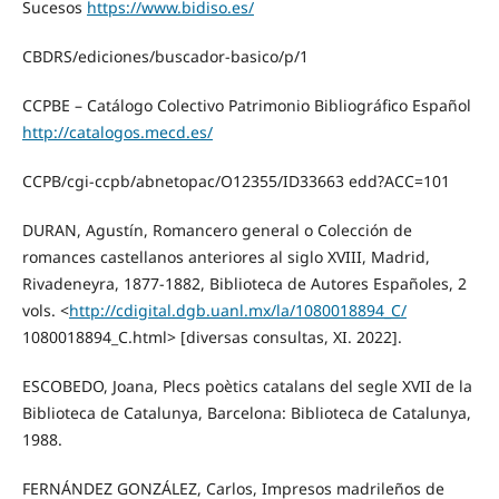
Sucesos
https://www.bidiso.es/
CBDRS/ediciones/buscador-basico/p/1
CCPBE – Catálogo Colectivo Patrimonio Bibliográfico Español
http://catalogos.mecd.es/
CCPB/cgi-ccpb/abnetopac/O12355/ID33663 edd?ACC=101
DURAN, Agustín, Romancero general o Colección de
romances castellanos anteriores al siglo XVIII, Madrid,
Rivadeneyra, 1877-1882, Biblioteca de Autores Españoles, 2
vols. <
http://cdigital.dgb.uanl.mx/la/1080018894_C/
1080018894_C.html> [diversas consultas, XI. 2022].
ESCOBEDO, Joana, Plecs poètics catalans del segle XVII de la
Biblioteca de Catalunya, Barcelona: Biblioteca de Catalunya,
1988.
FERNÁNDEZ GONZÁLEZ, Carlos, Impresos madrileños de