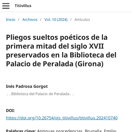
Titivillus
Inicio
/
Archivos
/
Vol. 10 (2024)
/
Artículos
Pliegos sueltos poéticos de la
primera mitad del siglo XVII
preservados en la Biblioteca del
Palacio de Peralada (Girona)
Inés Padrosa Gorgot
,
,
,
,
Biblioteca del Palacio de Peralada
DOI:
https://doi.org/10.26754/ojs_titivillus/titivillus.202410740
Palabras clave:
Antiguas procedencias, Brugalla, Emilio