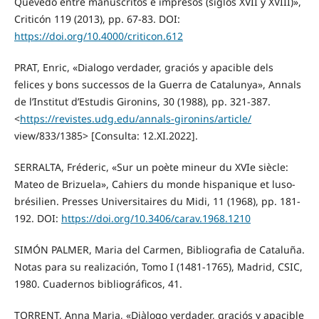
Quevedo entre manuscritos e impresos (siglos XVII y XVIII)»,
Criticón 119 (2013), pp. 67-83. DOI:
https://doi.org/10.4000/criticon.612
PRAT, Enric, «Dialogo verdader, graciós y apacible dels
felices y bons successos de la Guerra de Catalunya», Annals
de l’Institut d’Estudis Gironins, 30 (1988), pp. 321-387.
<
https://revistes.udg.edu/annals-gironins/article/
view/833/1385> [Consulta: 12.XI.2022].
SERRALTA, Fréderic, «Sur un poète mineur du XVIe siècle:
Mateo de Brizuela», Cahiers du monde hispanique et luso-
brésilien. Presses Universitaires du Midi, 11 (1968), pp. 181-
192. DOI:
https://doi.org/10.3406/carav.1968.1210
SIMÓN PALMER, Maria del Carmen, Bibliografia de Cataluña.
Notas para su realización, Tomo I (1481-1765), Madrid, CSIC,
1980. Cuadernos bibliográficos, 41.
TORRENT, Anna Maria, «Diàlogo verdader, graciós y apacible