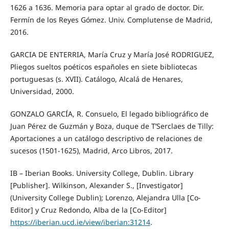
1626 a 1636. Memoria para optar al grado de doctor. Dir.
Fermín de los Reyes Gómez. Univ. Complutense de Madrid,
2016.
GARCIA DE ENTERRIA, María Cruz y María José RODRIGUEZ,
Pliegos sueltos poéticos españoles en siete bibliotecas
portuguesas (s. XVII). Catálogo, Alcalá de Henares,
Universidad, 2000.
GONZALO GARCÍA, R. Consuelo, El legado bibliográfico de
Juan Pérez de Guzmán y Boza, duque de T’Serclaes de Tilly:
Aportaciones a un catálogo descriptivo de relaciones de
sucesos (1501-1625), Madrid, Arco Libros, 2017.
IB – Iberian Books. University College, Dublin. Library
[Publisher]. Wilkinson, Alexander S., [Investigator]
(University College Dublin); Lorenzo, Alejandra Ulla [Co-
Editor] y Cruz Redondo, Alba de la [Co-Editor]
https://iberian.ucd.ie/view/iberian:31214
.