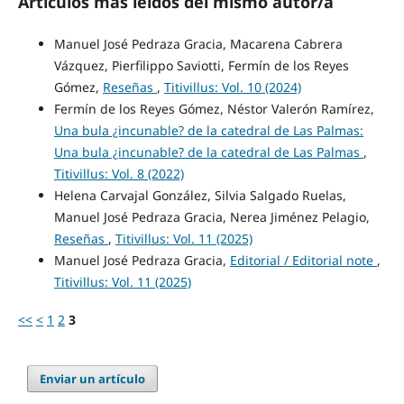
Artículos más leídos del mismo autor/a
Manuel José Pedraza Gracia, Macarena Cabrera
Vázquez, Pierfilippo Saviotti, Fermín de los Reyes
Gómez,
Reseñas
,
Titivillus: Vol. 10 (2024)
Fermín de los Reyes Gómez, Néstor Valerón Ramírez,
Una bula ¿incunable? de la catedral de Las Palmas:
Una bula ¿incunable? de la catedral de Las Palmas
,
Titivillus: Vol. 8 (2022)
Helena Carvajal González, Silvia Salgado Ruelas,
Manuel José Pedraza Gracia, Nerea Jiménez Pelagio,
Reseñas
,
Titivillus: Vol. 11 (2025)
Manuel José Pedraza Gracia,
Editorial / Editorial note
,
Titivillus: Vol. 11 (2025)
<<
<
1
2
3
Enviar un artículo