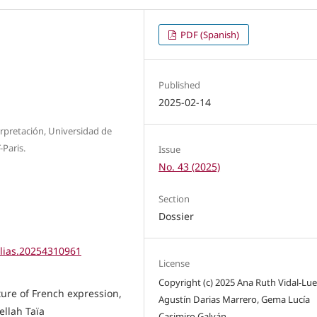
PDF (Spanish)
Published
2025-02-14
rpretación, Universidad de
-Paris.
Issue
No. 43 (2025)
Section
Dossier
elias.20254310961
License
Copyright (c) 2025 Ana Ruth Vidal-Lu
ture of French expression,
Agustín Darias Marrero, Gema Lucía
ellah Taïa
Casimiro Galván