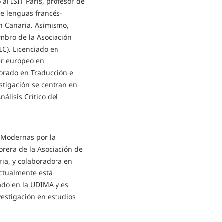
al ISIT París, profesor de
de lenguas francés-
n Canaria. Asimismo,
mbro de la Asociación
IC). Licenciado en
er europeo en
torado en Traducción e
stigación se centran en
nálisis Crítico del
 Modernas por la
orera de la Asociación de
ria, y colaboradora en
ctualmente está
ado en la UDIMA y es
vestigación en estudios