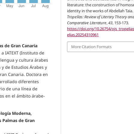
literature: the construction of homos
identity in the works of Abdellah Taïa.
Tropelías: Review of Literary Theory an
Comparative Literature
,
43
, 153-173.
https://doi.org/10.26754/ojs_tropelia
elias.20254310961
as de Gran Canaria
More Citation Formats
a IATEXT (Instituto de
e lengua y cultura árabes
a y de Estudios Árabes y
Gran Canaria. Doctora en
arrollado diferentes
ario de una línea de
ctos en el ámbito árabe-
ología Moderna,
as Palmas de Gran