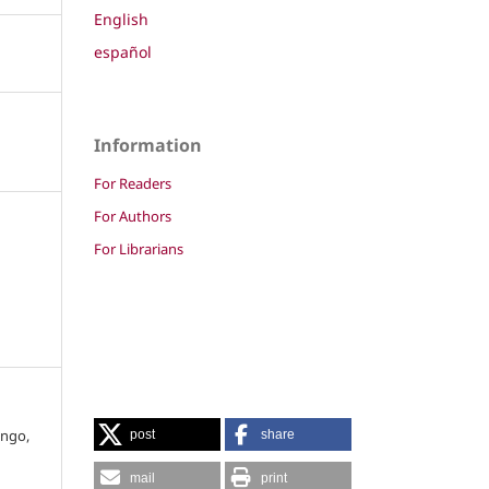
English
español
Information
For Readers
For Authors
For Librarians
engo,
post
share
mail
print