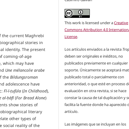
This work is licensed under a
Creative
Commons Attribution 4.0 Internation
of the current Maghrebi
License
.
biographical stories in
Los artículos enviados a la revista
Tro
al identity. The present
deben ser originales e inéditos, no
of coming-of-age
publicados previamente en cualquier
re, which may have
soporte. Únicamente se aceptará mat
and
Une mélancolie arabe
publicado total o parcialmente con
of the
Bildungsroman
anterioridad, o que esté en proceso d
 and adolescence have
evaluación en otra revista, si se hace
c:
Fī-l-ṭufūla
(
In Childhood
),
constar la causa de tal duplicación y s
z al-ḥāfī
(
For Bread Alone
)
facilita la fuente donde ha aparecido 
nts show stories of
artículo.
obiographical literary
late other types of
Las imágenes que se incluyan en los
social reality of the