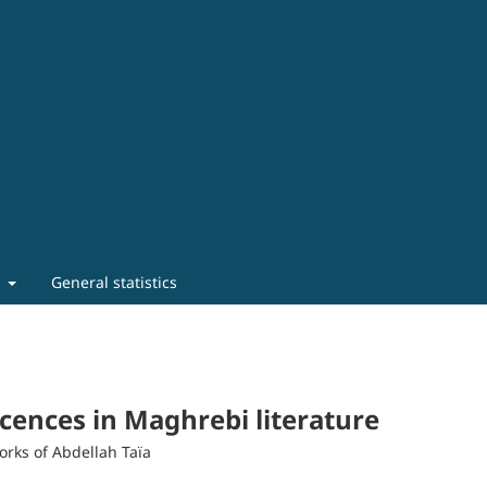
t
General statistics
cences in Maghrebi literature
orks of Abdellah Taïa