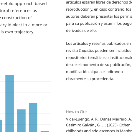
artículos estarán libres de derechos d
hreefold approach based
reproducción y, en caso contrario, los
ltural references as
autores deberán presentar los permi
e construction of
para su publicación y asumir los pago
ary idiolect in a more or
derivados de ello.
is own trajectory.
Los artículos y reseñas publicados en 
revista
Tropelías
pueden ser incluidos
repositorios temáticos o institucional
desde el momento de su publicación, 
modificación alguna e indicando
claramente su procedencia.
How to Cite
Vidal-Luengo, A. R., Darias Marrero, A.
Casimiro Galván , G. L. . (2025). Other
chilhoods and adolescences in Maghr