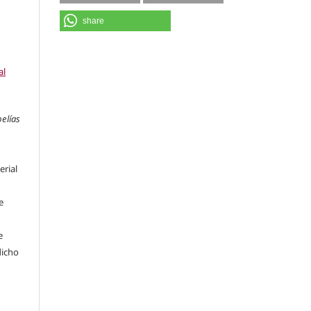
share
al
pelías
erial
e
e
dicho