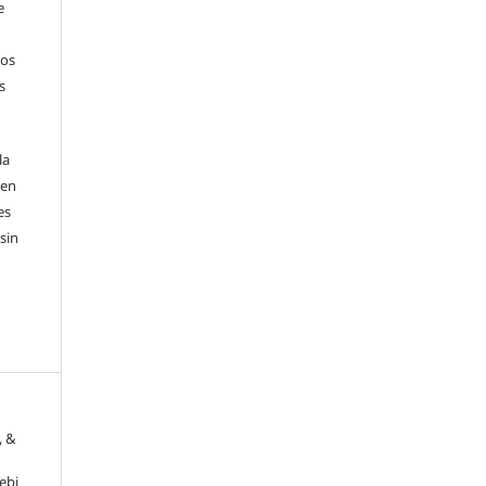
e
sos
s
la
 en
es
sin
, &
ebi