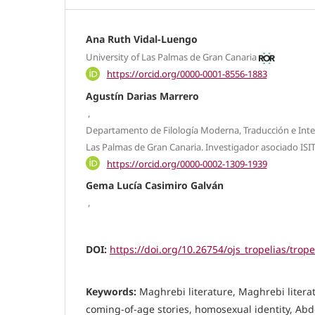
Ana Ruth Vidal-Luengo
University of Las Palmas de Gran Canaria
https://orcid.org/0000-0001-8556-1883
Agustín Darias Marrero
,
Departamento de Filología Moderna, Traducción e Inte
Las Palmas de Gran Canaria. Investigador asociado ISIT
https://orcid.org/0000-0002-1309-1939
Gema Lucía Casimiro Galván
,
DOI:
https://doi.org/10.26754/ojs_tropelias/trop
Keywords:
Maghrebi literature, Maghrebi litera
coming-of-age stories, homosexual identity, Abd