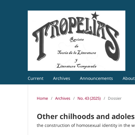
Current
Archives
Announcements
Abou
Home
/
Archives
/
No. 43 (2025)
/
Dossier
Other chilhoods and adoles
the construction of homosexual identity in the w