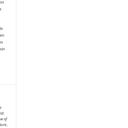
sos
s
la
 en
es
sin
e
id:
ew of
ture
,