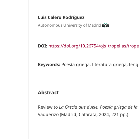
Luis Calero Rodríguez
Autonomous University of Madrid
DOI:
https://doi.org/10.26754/ojs_tropelias/trop
Keywords:
Poesía griega, literatura griega, len
Abstract
Review to
La Grecia que duele. Poesía griega de la 
Vaquerizo (Madrid, Catarata, 2024, 221 pp.)