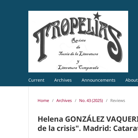
Current
Archives
Announcements
Abou
Home
/
Archives
/
No. 43 (2025)
/
Reviews
Helena GONZÁLEZ VAQUERIZO
de la crisis". Madrid: Catara