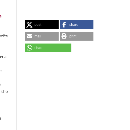
al
post
share
pelías
mail
print
share
erial
e
e
dicho
e