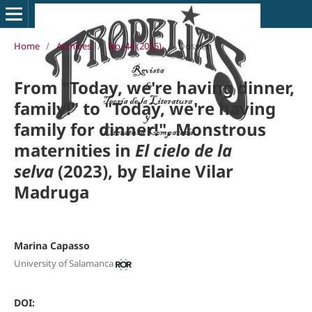
Home
/
Archives
/
No. 44 (2025)
/
Dossier
From "Today, we're having dinner,
family!" to "Today, we're having
family for dinner!". Monstrous
maternities in
El cielo de la
selva
(2023), by Elaine Vilar
Madruga
Marina Capasso
University of Salamanca
DOI: