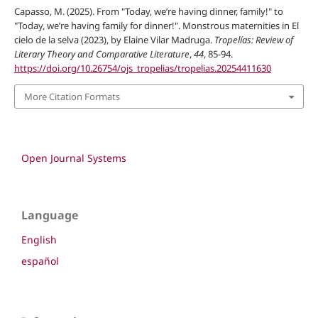
Capasso, M. (2025). From "Today, we’re having dinner, family!" to
"Today, we’re having family for dinner!". Monstrous maternities in El
cielo de la selva (2023), by Elaine Vilar Madruga.
Tropelías: Review of
Literary Theory and Comparative Literature
,
44
, 85-94.
https://doi.org/10.26754/ojs_tropelias/tropelias.20254411630
More Citation Formats
Open Journal Systems
Language
English
español