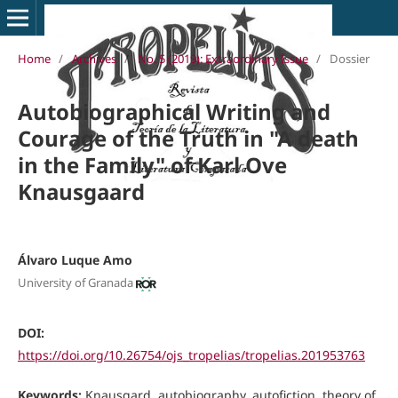
Home
/
Archives
/
No. 5 (2019): Extraordinary Issue
/
Dossier
Autobiographical Writing and
Courage of the Truth in "A death
in the Family" of Karl Ove
Knausgaard
Álvaro Luque Amo
University of Granada
DOI:
https://doi.org/10.26754/ojs_tropelias/tropelias.201953763
Keywords:
Knausgard, autobiography, autofiction, theory of