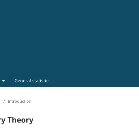
t
General statistics
e
/
Introduction
ry Theory