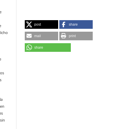
e
post
share
e
dicho
mail
print
share
e
sos
s
la
 en
es
sin