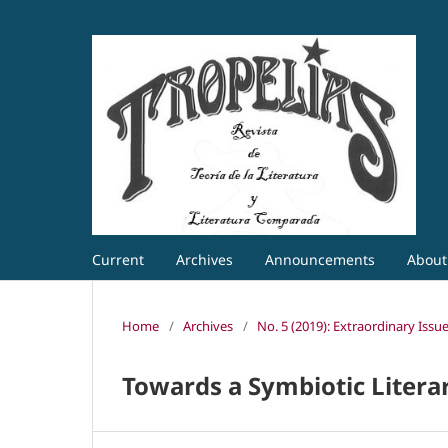
Current
Archives
Announcements
Abou
Home
/
Archives
/
No. 5 (2019): Extraordinary Issu
Towards a Symbiotic Litera