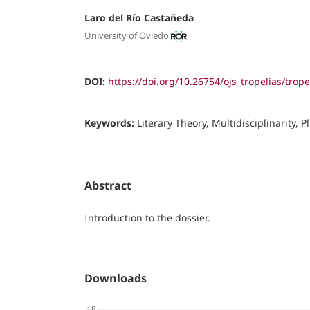
Laro del Río Castañeda
University of Oviedo
DOI:
https://doi.org/10.26754/ojs_tropelias/trop
Keywords:
Literary Theory, Multidisciplinarity, 
Abstract
Introduction to the dossier.
Downloads