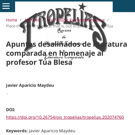
Home
/
Archives
/
No. 7 (2020): Extraordinary Issue
/
Place the verb in its place, that is, out of place: words for Túa
Apuntes desaliñados de literatura
comparada en homenaje al
profesor Túa Blesa
Javier Aparicio Maydeu
,
DOI:
https://doi.org/10.26754/ojs_tropelias/tropelias.202074760
Keywords:
Javier Aparicio Maydeu