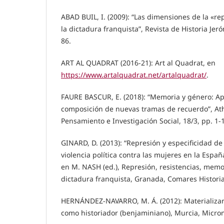
ABAD BUIL, I. (2009): “Las dimensiones de la «r
la dictadura franquista”, Revista de Historia Jeró
86.
ART AL QUADRAT (2016-21): Art al Quadrat, en
https://www.artalquadrat.net/artalquadrat/
.
FAURE BASCUR, E. (2018): “Memoria y género: Ap
composición de nuevas tramas de recuerdo”, Ath
Pensamiento e Investigación Social, 18/3, pp. 1-
GINARD, D. (2013): “Represión y especificidad de
violencia política contra las mujeres en la Espa
en M. NASH (ed.), Represión, resistencias, memo
dictadura franquista, Granada, Comares Historia
HERNÁNDEZ-NAVARRO, M. Á. (2012): Materializar e
como historiador (benjaminiano), Murcia, Micr