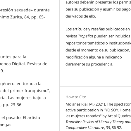
autores deberán presentar los permi
para su publicación y asumir los pago
epresión sexuada» durante
derivados de ello.
nimo Zurita, 84, pp. 65-
Los artículos y reseñas publicados en 
revista
Tropelías
pueden ser incluidos
repositorios temáticos o institucional
desde el momento de su publicación, 
untes para la
modificación alguna e indicando
enea Digital. Revista de
claramente su procedencia.
19.
 género: en torno a la
ña del primer franquismo”,
How to Cite
ria. Las mujeres bajo la
Molanes Rial, M. (2021). The spectator
, pp. 23-36.
active participation in "YO SOY. Home
las mujeres rapadas" by Art al Quadra
l pasado. El artista
Tropelías: Review of Literary Theory an
omegas.
Comparative Literature
,
35
, 86-92.