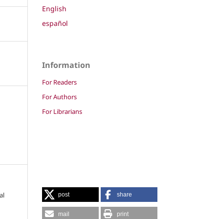
English
español
Information
For Readers
For Authors
For Librarians
al
post
share
mail
print