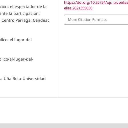
https://doi.org/10.26754/ojs_tropelia
ión: el espectador de la
elias.2021355036
nte la participación:
More Citation Formats
, Centro Párraga, Cendeac
ico: el lugar del
ico-el-lugar-del-
 La Uña Rota-Universidad