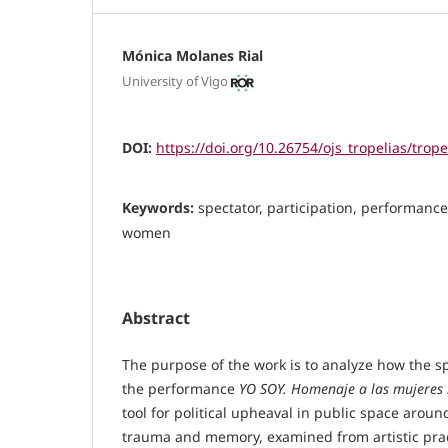
Mónica Molanes Rial
University of Vigo
DOI:
https://doi.org/10.26754/ojs_tropelias/trop
Keywords:
spectator, participation, performanc
women
Abstract
The purpose of the work is to analyze how the sp
the performance
YO SOY. Homenaje a las mujeres
tool for political upheaval in public space aroun
trauma and memory, examined from artistic pra