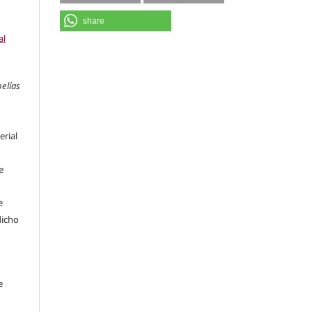
share
al
pelías
erial
e
e
dicho
e