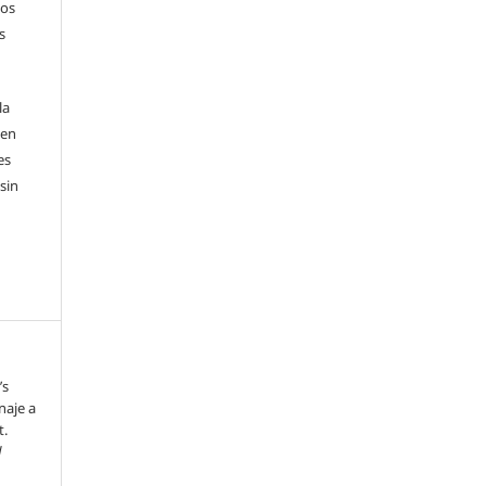
sos
s
la
 en
es
sin
’s
naje a
t.
d