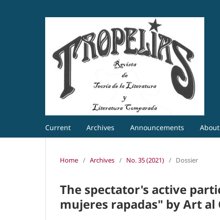
Current
Archives
Announcements
Abou
Home
/
Archives
/
No. 35 (2021)
/
Dossier
The spectator's active part
mujeres rapadas" by Art al