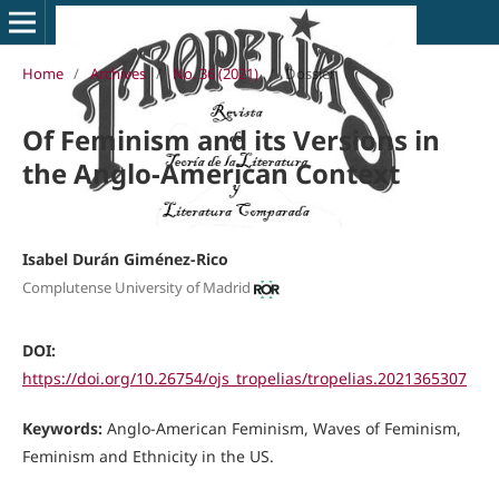
Home
/
Archives
/
No. 36 (2021)
/
Dossier
Of Feminism and its Versions in
the Anglo-American Context
Isabel Durán Giménez-Rico
Complutense University of Madrid
DOI:
https://doi.org/10.26754/ojs_tropelias/tropelias.2021365307
Keywords:
Anglo-American Feminism, Waves of Feminism,
Feminism and Ethnicity in the US.