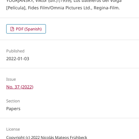
YOURJANSKY, Viktor (dir.) (1959), Los bateleros del Volga
[Película], Fides Film/Omnia Pictures Ltd., Regina-Film.
PDF (Spanish)
Published
2022-01-03
Issue
No. 37 (2022)
Section
Papers
License
Copyright (c) 2022 Nicolás Mateos Frühbeck