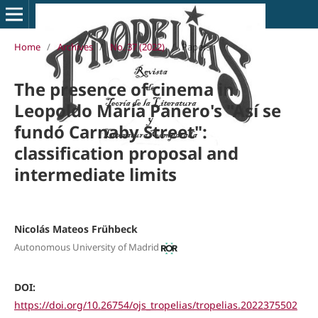
Home
/
Archives
/
No. 37 (2022)
/
Papers
The presence of cinema in
Leopoldo María Panero's "Así se
fundó Carnaby Street":
classification proposal and
intermediate limits
Nicolás Mateos Frühbeck
Autonomous University of Madrid
DOI:
https://doi.org/10.26754/ojs_tropelias/tropelias.2022375502