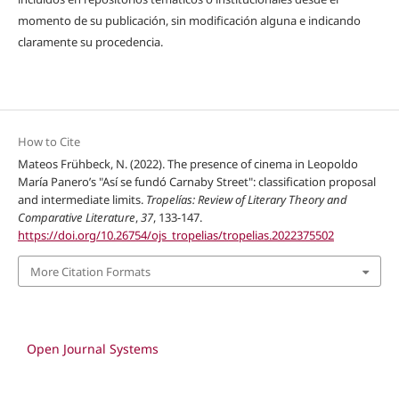
momento de su publicación, sin modificación alguna e indicando
claramente su procedencia.
How to Cite
Mateos Frühbeck, N. (2022). The presence of cinema in Leopoldo
María Panero’s "Así se fundó Carnaby Street": classification proposal
and intermediate limits.
Tropelías: Review of Literary Theory and
Comparative Literature
,
37
, 133-147.
https://doi.org/10.26754/ojs_tropelias/tropelias.2022375502
More Citation Formats
Open Journal Systems