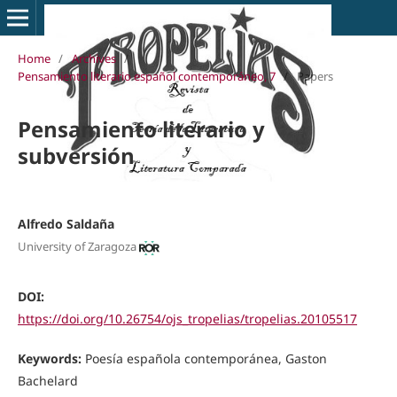
Home
/
Archives
/
Pensamiento literario español contemporáneo, 7
/
Papers
Pensamiento literario y
subversión
Alfredo Saldaña
University of Zaragoza
DOI:
https://doi.org/10.26754/ojs_tropelias/tropelias.20105517
Keywords:
Poesía española contemporánea, Gaston
Bachelard