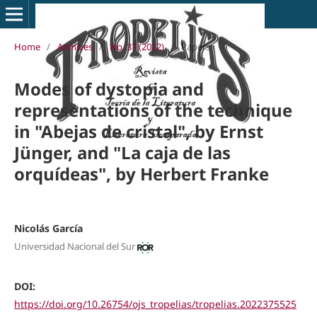
Home
/
Archives
/
No. 37 (2022)
/
Papers
Modes of dystopia and
representations of the technique
in "Abejas de cristal", by Ernst
Jünger, and "La caja de las
orquídeas", by Herbert Franke
Nicolás García
Universidad Nacional del Sur
DOI:
https://doi.org/10.26754/ojs_tropelias/tropelias.2022375525