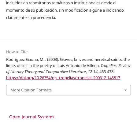
incluidos en repositorios temáticos o institucionales desde el
momento de su publicación, sin modificación alguna e indicando
claramente su procedencia.
How to Cite
Rodríguez-Gaona, M. . (2003). Gloves, knives and heretical saints: the
limits of self in the poetry of Luis Antonio de Villena.
Tropelías: Review
of Literary Theory and Comparative Literature
,
12-14
, 463-478.
https://doi.org/10.26754/ojs_tropelias/tropelias.200312-145817
More Citation Formats
Open Journal Systems