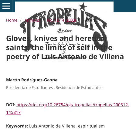
Home
/
Archives
/
No. 12-14 (2003)
/
Papers
Gloves, knives and heretical
saints: the limits of self in the
poetry of Luis Antonio de Villena
Martín Rodríguez-Gaona
,
Residencia de Estudiantes
Residencia de Estudiantes
DOI:
https://doi.org/10.26754/ojs_tropelias/tropelias.200312-
145817
Keywords:
Luis Antonio de Villena, espiritualism