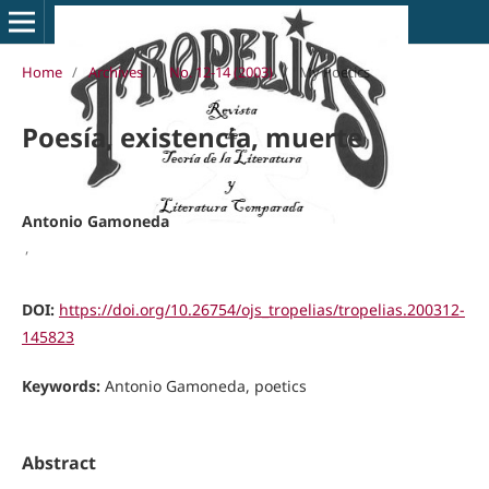
Home
/
Archives
/
No. 12-14 (2003)
/
My Poetics
Poesía, existencia, muerte
Antonio Gamoneda
,
DOI:
https://doi.org/10.26754/ojs_tropelias/tropelias.200312-
145823
Keywords:
Antonio Gamoneda, poetics
Abstract