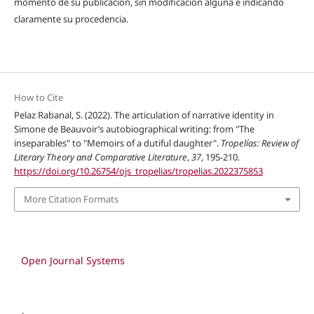
momento de su publicación, sin modificación alguna e indicando
claramente su procedencia.
How to Cite
Pelaz Rabanal, S. (2022). The articulation of narrative identity in
Simone de Beauvoir’s autobiographical writing: from "The
inseparables" to "Memoirs of a dutiful daughter".
Tropelías: Review of
Literary Theory and Comparative Literature
,
37
, 195-210.
https://doi.org/10.26754/ojs_tropelias/tropelias.2022375853
More Citation Formats
Open Journal Systems