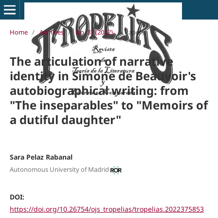
Home
/
Archives
/
No. 37 (2022)
/
Papers
The articulation of narrative
identity in Simone de Beauvoir's
autobiographical writing: from
"The inseparables" to "Memoirs of
a dutiful daughter"
Sara Pelaz Rabanal
Autonomous University of Madrid
DOI:
https://doi.org/10.26754/ojs_tropelias/tropelias.2022375853