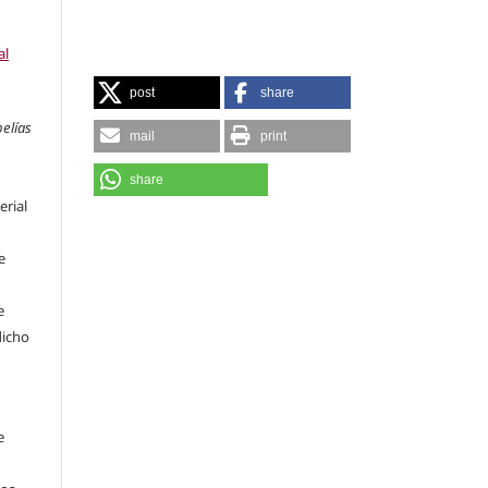
al
post
share
pelías
mail
print
share
erial
e
e
dicho
e