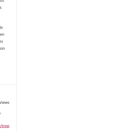
sos
s
la
 en
es
sin
 Views
d
s/trop