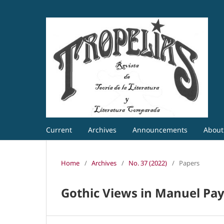
Current
Archives
Announcements
Abou
Home
/
Archives
/
No. 37 (2022)
/
Papers
Gothic Views in Manuel Pay