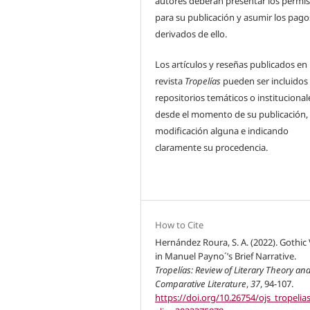
autores deberán presentar los permi
para su publicación y asumir los pago
derivados de ello.
Los artículos y reseñas publicados en 
revista
Tropelías
pueden ser incluidos
repositorios temáticos o institucional
desde el momento de su publicación, 
modificación alguna e indicando
claramente su procedencia.
How to Cite
Hernández Roura, S. A. (2022). Gothic
in Manuel Payno´’s Brief Narrative.
Tropelías: Review of Literary Theory an
Comparative Literature
,
37
, 94-107.
https://doi.org/10.26754/ojs_tropelia