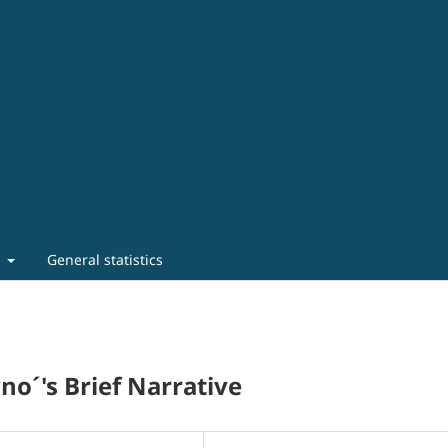
t
General statistics
no´'s Brief Narrative