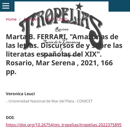
Home
/
Archives
/
No. 37 (2022)
/
Reviews
Marta B. FERRARI, "Amazonas de
las letras. Discursos de y sobre las
literatas españolas del XIX".
Rosario, Mar Serena , 2021, 166
pp.
Veronica Leuci
,
Universidad Nacional de Mar del Plata - CONICET
DOI:
https://doi.org/10.26754/ojs_tropelias/tropelias.2022375895