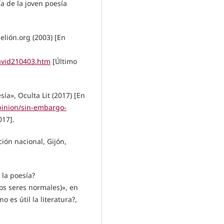
ía de la joven poesía
elión.org (2003) [En
avid210403.htm
[Último
ía», Oculta Lit (2017) [En
pinion/sin-embargo-
017].
ción nacional, Gijón,
 la poesía?
os seres normales)», en
 es útil la literatura?,