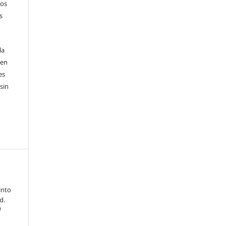
sos
s
la
 en
es
sin
into
d.
d