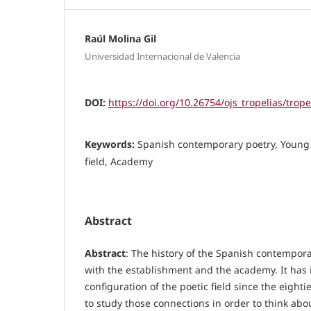
Raúl Molina Gil
Universidad Internacional de Valencia
DOI:
https://doi.org/10.26754/ojs_tropelias/trop
Keywords:
Spanish contemporary poetry, Young 
field, Academy
Abstract
Abstract
: The history of the Spanish contempor
with the establishment and the academy. It has 
configuration of the poetic field since the eighti
to study those connections in order to think abou