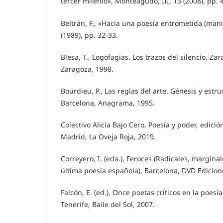
tercer milenio», Monteagudo, III, 13 (2008), pp. 
Beltrán, F., «Hacia una poesía entrometida (manif
(1989), pp. 32-33.
Blesa, T., Logofagias. Los trazos del silencio, Z
Zaragoza, 1998.
Bourdieu, P., Las reglas del arte. Génesis y estru
Barcelona, Anagrama, 1995.
Colectivo Alicia Bajo Cero, Poesía y poder, edició
Madrid, La Oveja Roja, 2019.
Correyero, I. (eda.), Feroces (Radicales, margina
última poesía española), Barcelona, DVD Edicion
Falcón, E. (ed.), Once poetas críticos en la poesí
Tenerife, Baile del Sol, 2007.