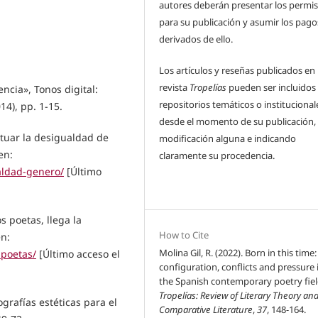
autores deberán presentar los permi
para su publicación y asumir los pago
derivados de ello.
Los artículos y reseñas publicados en 
revista
Tropelías
pueden ser incluidos
encia», Tonos digital:
repositorios temáticos o institucional
14), pp. 1-15.
desde el momento de su publicación, 
etuar la desigualdad de
modificación alguna e indicando
en:
claramente su procedencia.
aldad-genero/
[Último
s poetas, llega la
How to Cite
en:
Molina Gil, R. (2022). Born in this time:
-poetas/
[Último acceso el
configuration, conflicts and pressure 
the Spanish contemporary poetry fiel
Tropelías: Review of Literary Theory an
grafías estéticas para el
Comparative Literature
,
37
, 148-164.