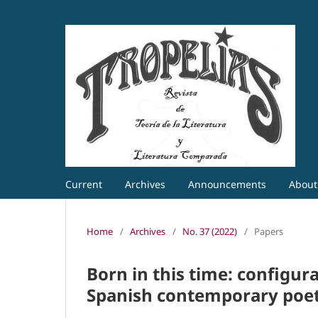
Current
Archives
Announcements
Abou
Home
/
Archives
/
No. 37 (2022)
/
Papers
Born in this time: configura
Spanish contemporary poet