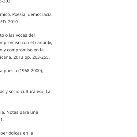
6-302.
miso. Poesía, democracia
NED, 2010.
o o las voces del
ompromiso con el canon)»,
non y compromiso en la
icana, 2013 pp. 203-255.
va poesía (1968-2000),
cos y socio-culturales», La
ola. Notas para una
11.
 periódicas en la