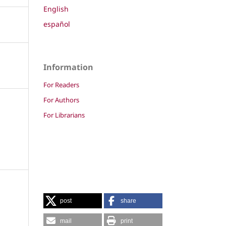
English
español
Information
For Readers
For Authors
For Librarians
post
share
mail
print