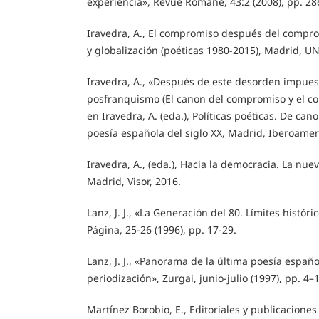
experiencia», Revue Romane, 43:2 (2008), pp. 28
Iravedra, A., El compromiso después del compro
y globalización (poéticas 1980-2015), Madrid, U
Iravedra, A., «Después de este desorden impuest
posfranquismo (El canon del compromiso y el c
en Iravedra, A. (eda.), Políticas poéticas. De ca
poesía española del siglo XX, Madrid, Iberoamer
Iravedra, A., (eda.), Hacia la democracia. La nue
Madrid, Visor, 2016.
Lanz, J. J., «La Generación del 80. Límites históri
Página, 25-26 (1996), pp. 17-29.
Lanz, J. J., «Panorama de la última poesía españ
periodización», Zurgai, junio-julio (1997), pp. 4–
Martínez Borobio, E., Editoriales y publicaciones