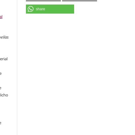
share
al
pelías
erial
e
e
dicho
e