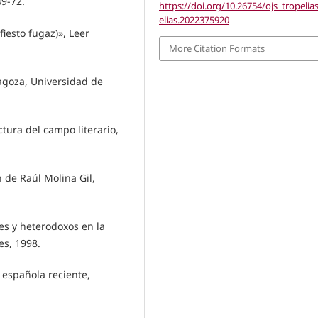
49-72.
https://doi.org/10.26754/ojs_tropelia
elias.2022375920
iesto fugaz)», Leer
More Citation Formats
aragoza, Universidad de
ctura del campo literario,
n de Raúl Molina Gil,
les y heterodoxos en la
es, 1998.
a española reciente,