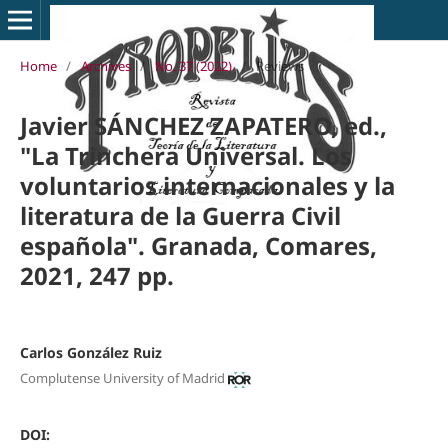
Home
/
Archives
/
No. 37 (2022)
/
Reviews
Javier SÁNCHEZ ZAPATERO, ed.,
"La Trinchera Universal. Los
voluntarios internacionales y la
literatura de la Guerra Civil
española". Granada, Comares,
2021, 247 pp.
Carlos González Ruiz
Complutense University of Madrid
DOI: