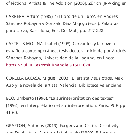
of Fictional Artists & The Addition [2000], Zürich, JRP/Ringier.
CARRERA, Arturo (1985). “El libro de un libro”, en Andrés
Sánchez Robayna y Gonzalo Díaz Migoyo (eds.), Palabras
para Larva, Barcelona, Eds. Del Mall, pp. 217-228.
CASTELLS MOLINA, Isabel (1998). Cervantes y la novela
española contemporánea, tesis doctoral dirigida por Andrés
Sánchez Robayna, Universidad de la Laguna, en línea:
https://riull.ull.es/xmlui/handle/915/10074
.
CORELLA LACASA, Miguel (2003). El artista y sus otros. Max
Aub y la novela del artista, Valencia, Biblioteca Valenciana.
ECO, Umberto (1996). “La surinterprétation des textes”
[1992], en Interprétation et surinterprétation, Paris, PUF, pp.
41-60.
GRAFTON, Anthony (2019). Forgers and Critics: Creativity
and Duplicity in Western Scholarship [1990], Princeton,