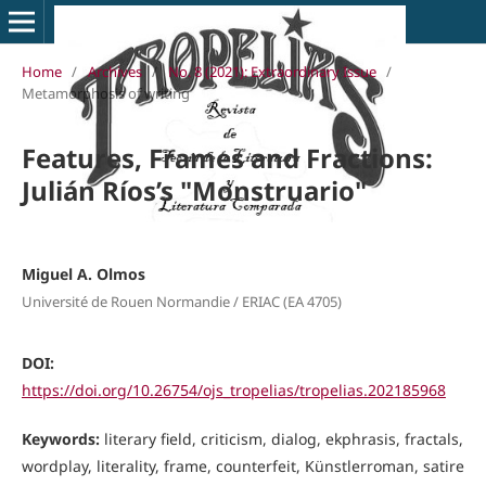
Home
/
Archives
/
No. 8 (2021): Extraordinary Issue
/
Metamorphosis of writing
Features, Frames and Fractions:
Julián Ríos’s "Monstruario"
Miguel A. Olmos
Université de Rouen Normandie / ERIAC (EA 4705)
DOI:
https://doi.org/10.26754/ojs_tropelias/tropelias.202185968
Keywords:
literary field, criticism, dialog, ekphrasis, fractals,
wordplay, literality, frame, counterfeit, Künstlerroman, satire