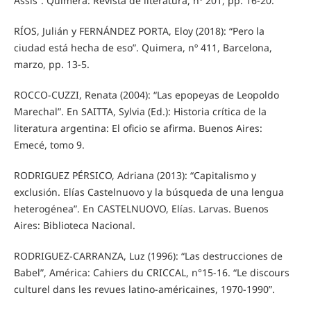
Assis”. Quimera: Revista de literatura, nº 201, pp. 16-20.
RÍOS, Julián y FERNÁNDEZ PORTA, Eloy (2018): “Pero la
ciudad está hecha de eso”. Quimera, nº 411, Barcelona,
marzo, pp. 13-5.
ROCCO-CUZZI, Renata (2004): “Las epopeyas de Leopoldo
Marechal”. En SAITTA, Sylvia (Ed.): Historia crítica de la
literatura argentina: El oficio se afirma. Buenos Aires:
Emecé, tomo 9.
RODRIGUEZ PÉRSICO, Adriana (2013): “Capitalismo y
exclusión. Elías Castelnuovo y la búsqueda de una lengua
heterogénea”. En CASTELNUOVO, Elías. Larvas. Buenos
Aires: Biblioteca Nacional.
RODRIGUEZ-CARRANZA, Luz (1996): “Las destrucciones de
Babel”, América: Cahiers du CRICCAL, n°15-16. “Le discours
culturel dans les revues latino-américaines, 1970-1990”.