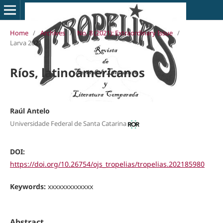
Home
/
Archives
/
No. 8 (2021): Extraordinary Issue
/
Larva 2021
Ríos, latinoamericanos
Raúl Antelo
Universidade Federal de Santa Catarina
DOI:
https://doi.org/10.26754/ojs_tropelias/tropelias.202185980
Keywords:
xxxxxxxxxxxxx
Abstract