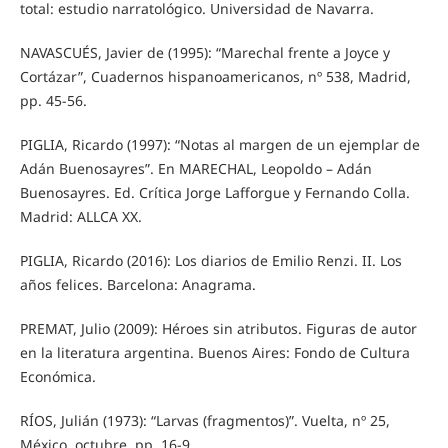
total: estudio narratológico. Universidad de Navarra.
NAVASCUÉS, Javier de (1995): “Marechal frente a Joyce y
Cortázar”, Cuadernos hispanoamericanos, nº 538, Madrid,
pp. 45-56.
PIGLIA, Ricardo (1997): “Notas al margen de un ejemplar de
Adán Buenosayres”. En MARECHAL, Leopoldo – Adán
Buenosayres. Ed. Crítica Jorge Lafforgue y Fernando Colla.
Madrid: ALLCA XX.
PIGLIA, Ricardo (2016): Los diarios de Emilio Renzi. II. Los
años felices. Barcelona: Anagrama.
PREMAT, Julio (2009): Héroes sin atributos. Figuras de autor
en la literatura argentina. Buenos Aires: Fondo de Cultura
Económica.
RÍOS, Julián (1973): “Larvas (fragmentos)”. Vuelta, nº 25,
México, octubre, pp. 16-9.