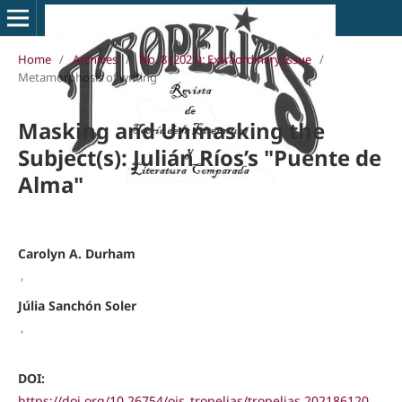
Home
/
Archives
/
No. 8 (2021): Extraordinary Issue
/
Metamorphosis of writing
Masking and Unmasking the
Subject(s): Julián Ríos’s "Puente de
Alma"
Carolyn A. Durham
,
Júlia Sanchón Soler
,
DOI:
https://doi.org/10.26754/ojs_tropelias/tropelias.202186120