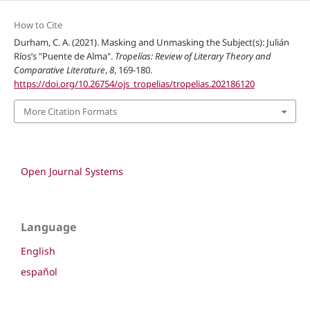
How to Cite
Durham, C. A. (2021). Masking and Unmasking the Subject(s): Julián
Ríos’s "Puente de Alma".
Tropelías: Review of Literary Theory and
Comparative Literature
,
8
, 169-180.
https://doi.org/10.26754/ojs_tropelias/tropelias.202186120
More Citation Formats
Open Journal Systems
Language
English
español