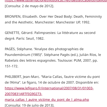
https://www.observacionesfilosoficas.net/laesteticadelosnue
[Consulta: 2 de mayo de 2012].
BRONFEN, Elisabeth. Over Her Dead Body: Death, Femininity
and the Aesthetic. Manchester: Manchester UP, 1992.
GENETTE, Gérard. Palimpsestes: La littérature au second
degré. París: Seuil, 1982.
PAGÈS, Stéphane. “Analyse des photographies de
Poundemónium (1985)”. Stéphane Pagès (ed.), Julián Ríos, le
Rabelais des lettres espagnoles. Toulouse: PUM, 2007, pp.
151-172.
PHILIBERT, Jean-Marc. “Maria Callas, l’autre victime du pont
de l’Alma”. Le figaro, 14 de octubre de 2007. Disponible en:
https://www.lefigaro.fr/international/2007/08/31/01003-
20070831ARTFIG90273-
maria_callas_l_autre_victime_du_pont_de_l_alma.php
[Consulta: 19 de julio de 2013].