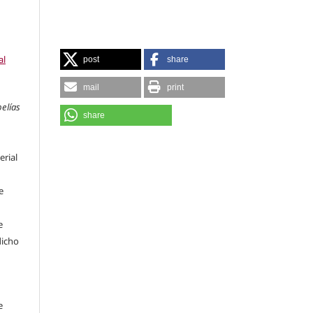
al
post
share
mail
print
pelías
share
erial
e
e
dicho
e