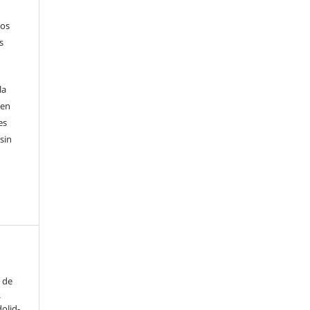
sos
s
la
 en
es
sin
a de
.
olid-