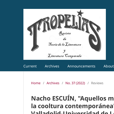
Current
Archives
Announcements
Abou
Home
/
Archives
/
No. 37 (2022)
/
Reviews
Nacho ESCUÍN, "Aquellos mar
la cooltura contemporánea"
Valladolid-Universidad de L