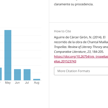
claramente su procedencia.
How to Cite
Aguirre de Cárcer Girón, N. (2014). El
recorrido de la obra de Chantal Mailla
Tropelías: Review of Literary Theory an
Comparative Literature
,
23
, 184-205.
https://doi.org/10.26754/ojs_tropelia
elias.201523743
More Citation Formats