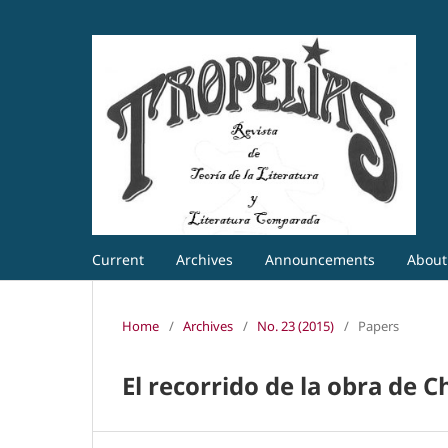
Current
Archives
Announcements
Abou
Home
/
Archives
/
No. 23 (2015)
/
Papers
El recorrido de la obra de C