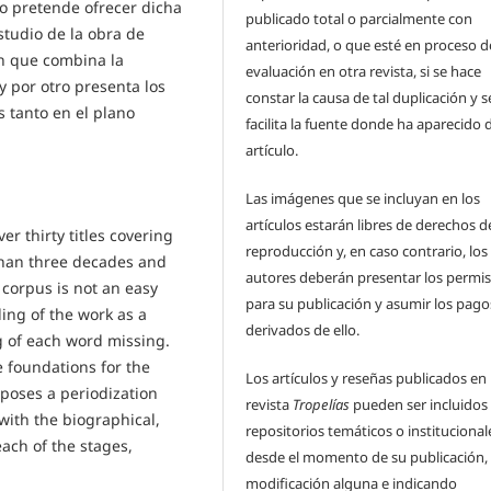
lo pretende ofrecer dicha
publicado total o parcialmente con
studio de la obra de
anterioridad, o que esté en proceso d
ón que combina la
evaluación en otra revista, si se hace
 y por otro presenta los
constar la causa de tal duplicación y s
 tanto en el plano
facilita la fuente donde ha aparecido 
artículo.
Las imágenes que se incluyan en los
artículos estarán libres de derechos d
er thirty titles covering
reproducción y, en caso contrario, los
 than three decades and
autores deberán presentar los permi
 corpus is not an easy
para su publicación y asumir los pago
ing of the work as a
derivados de ello.
 of each word missing.
he foundations for the
Los artículos y reseñas publicados en 
oposes a periodization
revista
Tropelías
pueden ser incluidos
with the biographical,
repositorios temáticos o institucional
ach of the stages,
desde el momento de su publicación, 
modificación alguna e indicando