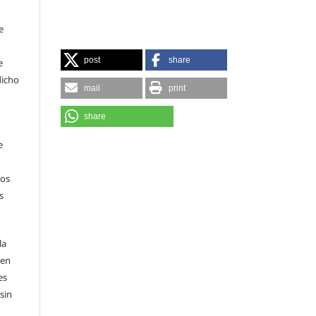
e
post
share
e
dicho
mail
print
share
e
sos
s
la
 en
es
sin