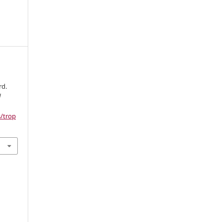
rd.
d
s/trop