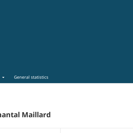
t
General statistics
hantal Maillard