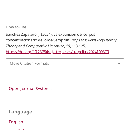
How to Cite
Sánchez Zapatero, J. (2024). La expansión del corpus
concentracionario de Jorge Semprún.
Tropelías: Review of Literary
Theory and Comparative Literature
,
10
, 113-125.
https://doi.org/10.26754/ojs_tropelias/tropelias.2024109679
More Citation Formats
Open Journal Systems
Language
English