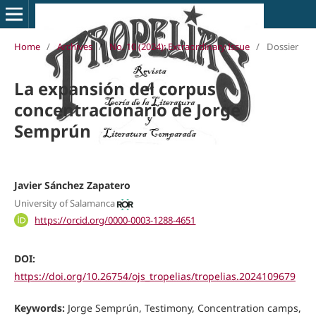
Home
/
Archives
/
No. 10 (2024): Extraordinary Issue
/
Dossier
La expansión del corpus
concentracionario de Jorge
Semprún
Javier Sánchez Zapatero
University of Salamanca
https://orcid.org/0000-0003-1288-4651
DOI:
https://doi.org/10.26754/ojs_tropelias/tropelias.2024109679
Keywords:
Jorge Semprún, Testimony, Concentration camps,