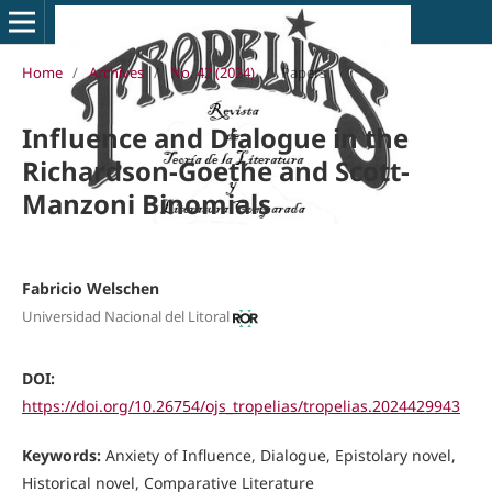
Home
/
Archives
/
No. 42 (2024)
/
Papers
Influence and Dialogue in the
Richardson-Goethe and Scott-
Manzoni Binomials
Fabricio Welschen
Universidad Nacional del Litoral
DOI:
https://doi.org/10.26754/ojs_tropelias/tropelias.2024429943
Keywords:
Anxiety of Influence, Dialogue, Epistolary novel,
Historical novel, Comparative Literature