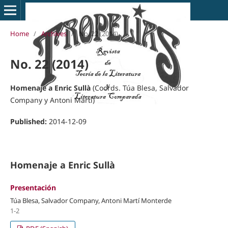
Home
/
Archives
/
No. 22 (2014)
No. 22 (2014)
Homenaje a Enric Sullà
(Coords. Túa Blesa, Salvador
Company y Antoni Martí)
Published:
2014-12-09
Homenaje a Enric Sullà
Presentación
Túa Blesa, Salvador Company, Antoni Martí Monterde
1-2