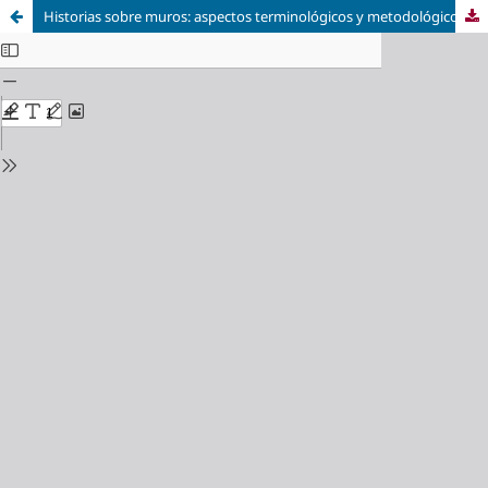
Historias sobre muros: aspectos terminológicos y metodológicos sobre el grafito histórico, y estado de la cuestión en Aragón