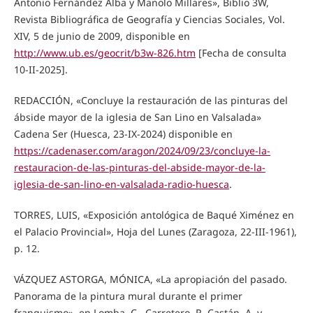
Antonio Fernández Alba y Manolo Millares», Biblio 3W,
Revista Bibliográfica de Geografía y Ciencias Sociales, Vol.
XIV, 5 de junio de 2009, disponible en
http://www.ub.es/geocrit/b3w-826.htm
[Fecha de consulta
10-II-2025].
REDACCIÓN, «Concluye la restauración de las pinturas del
ábside mayor de la iglesia de San Lino en Valsalada»
Cadena Ser (Huesca, 23-IX-2024) disponible en
https://cadenaser.com/aragon/2024/09/23/concluye-la-
restauracion-de-las-pinturas-del-abside-mayor-de-la-
iglesia-de-san-lino-en-valsalada-radio-huesca
.
TORRES, LUIS, «Exposición antológica de Baqué Ximénez en
el Palacio Provincial», Hoja del Lunes (Zaragoza, 22-III-1961),
p. 12.
VÁZQUEZ ASTORGA, MÓNICA, «La apropiación del pasado.
Panorama de la pintura mural durante el primer
franquismo», en Lomba, C., Carretero, R. Castán, A. y