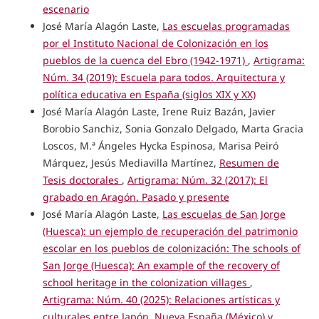
escenario
José María Alagón Laste,
Las escuelas programadas
por el Instituto Nacional de Colonización en los
pueblos de la cuenca del Ebro (1942-1971)
,
Artigrama:
Núm. 34 (2019): Escuela para todos. Arquitectura y
política educativa en España (siglos XIX y XX)
José María Alagón Laste, Irene Ruiz Bazán, Javier
Borobio Sanchiz, Sonia Gonzalo Delgado, Marta Gracia
Loscos, M.ª Ángeles Hycka Espinosa, Marisa Peiró
Márquez, Jesús Mediavilla Martínez,
Resumen de
Tesis doctorales
,
Artigrama: Núm. 32 (2017): El
grabado en Aragón. Pasado y presente
José María Alagón Laste,
Las escuelas de San Jorge
(Huesca): un ejemplo de recuperación del patrimonio
escolar en los pueblos de colonización: The schools of
San Jorge (Huesca): An example of the recovery of
school heritage in the colonization villages
,
Artigrama: Núm. 40 (2025): Relaciones artísticas y
culturales entre Japón, Nueva España (México) y