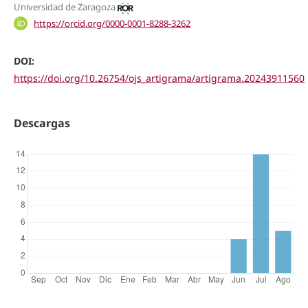
Universidad de Zaragoza
https://orcid.org/0000-0001-8288-3262
DOI:
https://doi.org/10.26754/ojs_artigrama/artigrama.20243911560
Descargas