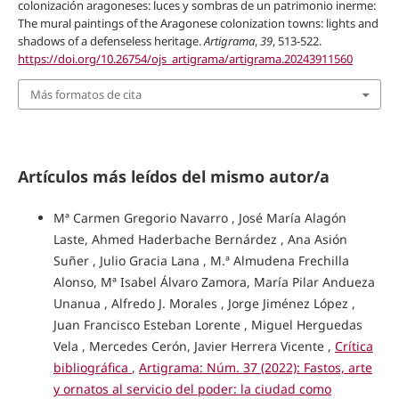
colonización aragoneses: luces y sombras de un patrimonio inerme:
The mural paintings of the Aragonese colonization towns: lights and
shadows of a defenseless heritage.
Artigrama
,
39
, 513-522.
https://doi.org/10.26754/ojs_artigrama/artigrama.20243911560
Más formatos de cita
Artículos más leídos del mismo autor/a
Mª Carmen Gregorio Navarro , José María Alagón
Laste, Ahmed Haderbache Bernárdez , Ana Asión
Suñer , Julio Gracia Lana , M.ª Almudena Frechilla
Alonso, Mª Isabel Álvaro Zamora, María Pilar Andueza
Unanua , Alfredo J. Morales , Jorge Jiménez López ,
Juan Francisco Esteban Lorente , Miguel Herguedas
Vela , Mercedes Cerón, Javier Herrera Vicente ,
Crítica
bibliográfica
,
Artigrama: Núm. 37 (2022): Fastos, arte
y ornatos al servicio del poder: la ciudad como